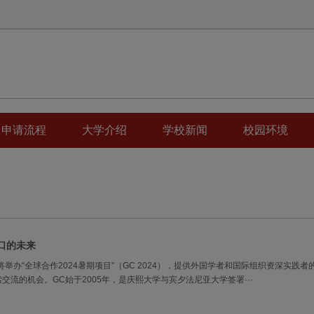
申请流程
大学介绍
学校新闻
校园环境
口的未来
举办“全球合作2024暑期项目”（GC 2024），提供外国学者和国际组织资深实践者
流的机会。GC始于2005年，是庆熙大学与宾夕法尼亚大学签署···