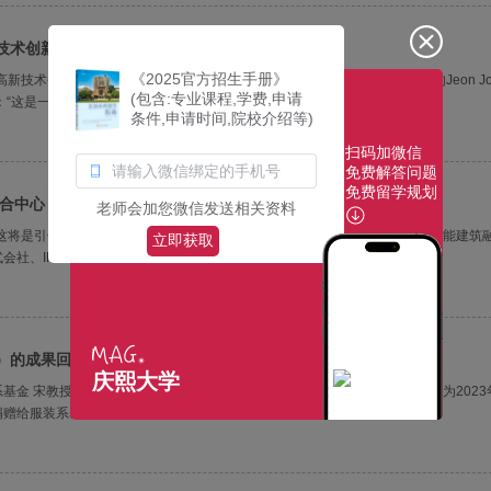
技术创新融合大学
《2025官方招生手册》
新技术创新融合高校”项目绿色生物领域。负责该项目的遗传与生物技术系的Jeon Jon
(包含:专业课程,学费,申请
：“这是一个打破大学界限并消除部门之间壁垒的项目，使学···
条件,申请时间,院校介绍等)
扫码加微信
免费解答问题
免费留学规划
合中心 产学合作 业务协议
老师会加您微信发送相关资料
这将是引领高科技建材市场的机会”7月16日（周二），融合技术研究院人工智能建筑
立即获取
、IF-Architecture研究所签署了业务协议。该协议旨···
）的成果回馈给学生
庆熙大学
金 宋教授将奖金捐赠给服装系基金 “希望用来改善服装系的实习环境” 被选为2023
赠给服装系基金。此外，他还承诺提供额外资金并加入了···