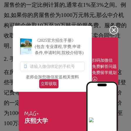
屋售价的一定比例计算的,通常在1%至3%之间。例
如,如果你的房屋售价为1000万元韩元,那么中介机
构可能会收取10万至30万韩元的服务费。服务费的
收取方韩国中介机构可能会在房屋买卖合同中注
《2025官方招生手册》
明。
(包含:专业课程,学费,申请
条件,申请时间,院校介绍等)
2. 手续费
扫码加微信
免费解答问题
在房屋买卖过程中,可能需要支付各种手续费。这
免费留学规划
老师会加您微信发送相关资料
些手续费可能会包括文件复印费、律师费、房屋登
立即获取
记费等。一般而言,韩国中介机构会按照房屋售价
的一定比例收取手续费。例如,如果你的房屋售价
为1000万元韩元,那么中介机构可能会收取50万至
庆熙大学
100万韩元的手续费。